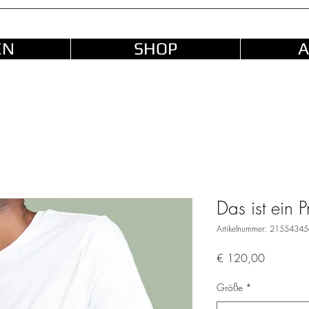
EN
SHOP
A
Das ist ein P
Artikelnummer: 2155434
Preis
€ 120,00
Größe
*